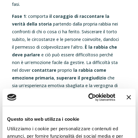
fasi.
Fase 1
: comporta
il coraggio di raccontare la
verità della storia
partendo dalla propria rabbia nei
confronti di chi o cosa ci ha ferito. Sviscerare il torto
subito, le circostanze e le persone coinvolte, dandoci
il permesso di colpevolizzare l’altro.
È la rabbia che
deve parlare
e ciò può essere difficoltoso perché
non è un’emozione facile da gestire. La difficoltà sta
nel dover
contattare
proprio
la rabbia come
emozione primaria
,
superare il pregiudizio
che
sia un’esperienza emotiva sbagliata e la vergogna di
provarla.
Fase 2
: consiste nel
riconoscere la propria parte
di responsabilità
nell’esperienza. Come ho
Questo sito web utilizza i cookie
partecipato alla creazione di questa storia nella mia
vita? È un livello di difficoltà maggiore ma porta
Utilizziamo i cookie per personalizzare contenuti ed
anche ad un livello di maturità maggiore. È per
annunci, per fornire funzionalità dei social media e per