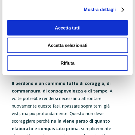
gioia, l’estasi, la felicità e il vero godimento
Mostra dettagli
nella propria vita
. Non ci sono esistenze
totalmente perfette e felici, un’aspirazione di questo
genere è puerile e poco realistica:
la Vita è troppo
Accetta tutti
ricca e variegata per essere monocromatica
.
Per questo motivo occorre aiutarsi a vivere momenti
Accetta selezionati
di gioia, gratitudine e felicità che possano medicare
le ferite e ricordarci che possiamo tornare a vivere e
Rifiuta
dimenticare davvero il passato, perché
c’è sempre
qualcosa di meglio che ci attende
.
Il perdono è un cammino fatto di coraggio, di
commensura, di consapevolezza e di tempo
. A
volte potrebbe rendersi necessario affrontare
nuovamente queste fasi, ripassare sopra temi già
visti, ma più profondamente. Questo non deve
scoraggiare perché
nulla viene perso di quanto
elaborato e conquistato prima
, semplicemente